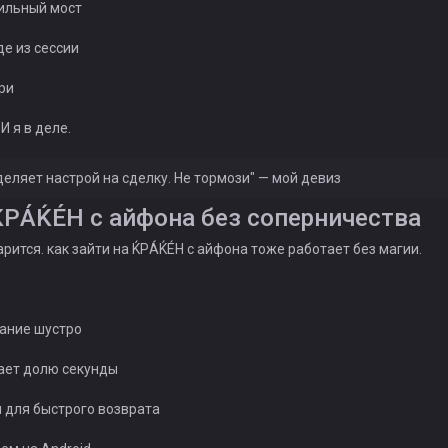
бильный мост
де из сессии
три
И я в деле.
еляет настрой на сделку. Не тормози" — мой девиз
 ЌРÁЌÉH с айфона без соперничества
арится. как зайти на ЌРÁЌÉH с айфона тоже работает без магии.
сание шустро
мает долю секунды
и для быстрого возврата