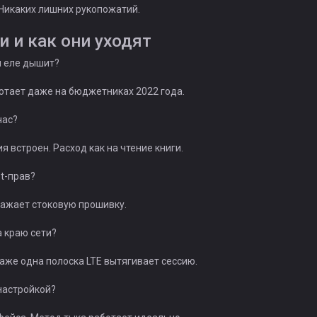
Никаких лишних рукопожатий.
 и как они уходят
и еле дышит?
отает даже на бюджетниках 2022 года.
час?
 встроен. Расход как на чтение книги.
t-прав?
ажает стоковую прошивку.
а краю сети?
аже одна полоска LTE вытягивает сессию.
 настройкой?