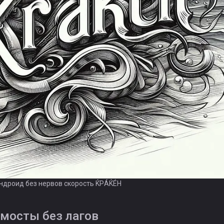
андроид без нервов скорость ЌРÁЌÉH
мосты без лагов