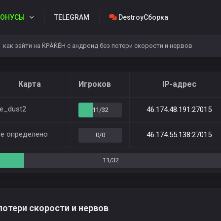
ОНУСЫ
TELEGRAM
DestroyСборка
как зайти на ЌРÁЌÉH с андроид без потери скорости и нервов
Карта
Игроков
IP-адрес
e_dust2
46.174.48.191:27015
11/32
е определено
46.174.55.138:27015
0/0
11/32
потери скорости и нервов