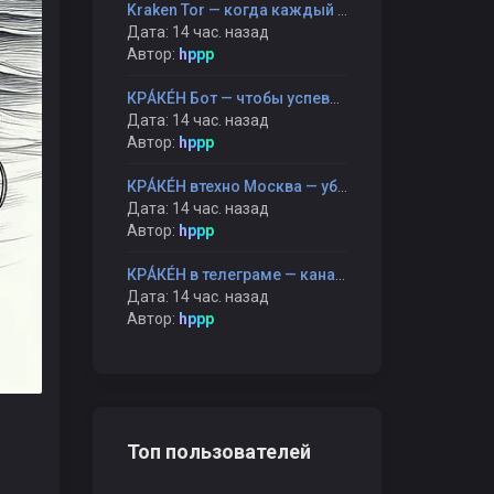
Kraken Tor — когда каждый шаг остаётся только твоим
Дата: 14 час. назад
Автор:
hppp
КРÁКÉН Бот — чтобы успевать больше, уставая меньше
Дата: 14 час. назад
Автор:
hppp
КРÁКÉН втехно Москва — убежище для тех, кто устал быть правильным
Дата: 14 час. назад
Автор:
hppp
КРÁКÉН в телеграме — канал, который не торопит, а ждёт
Дата: 14 час. назад
Автор:
hppp
Топ пользователей