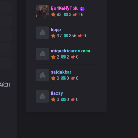
Bo4KaHyTblu
83
3
16
hppp
37
356
0
miguelricardoznca
2
2
0
saidakbar
0
0
0
РÁЌÉH
flazzy
0
0
0