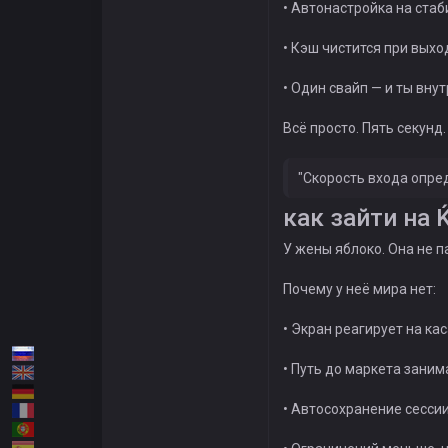
• Автонастройка на ста
• Кэш чистится при выхо
• Один свайп — и ты вну
Всё просто. Пять секунд. 
"Скорость входа опред
как зайти на
У жены яблоко. Она не п
Почему у неё мира нет:
• Экран реагирует на ка
• Путь до маркета зани
• Автосохранение сесси