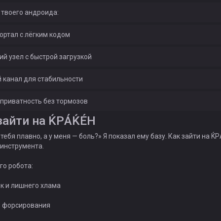
твоего андроида:
ортал с лёгким кодом
й узел с быстрой загрузкой
 канал для стабильности
приватность без тормозов
зайти на ЌРÁЌÉH
тебя плавно, а у меня — боль?» Я показал ему базу. Как зайти на Ќ
 инструмента.
го робота:
ок и лишнего хлама
ез форсирования