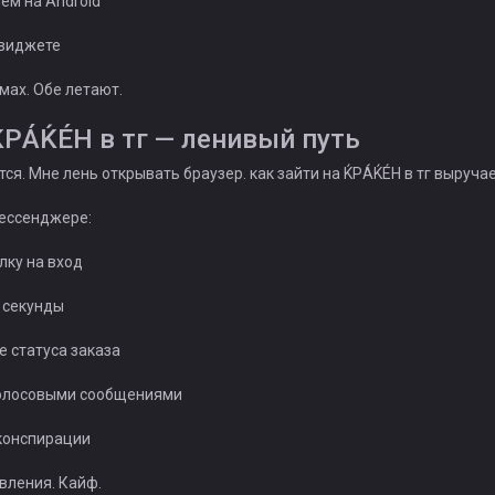
ем на Android
 виджете
мах. Обе летают.
ЌРÁЌÉH в тг — ленивый путь
тся. Мне лень открывать браузер. как зайти на ЌРÁЌÉH в тг выручае
мессенджере:
лку на вход
а секунды
е статуса заказа
голосовыми сообщениями
 конспирации
вления. Кайф.