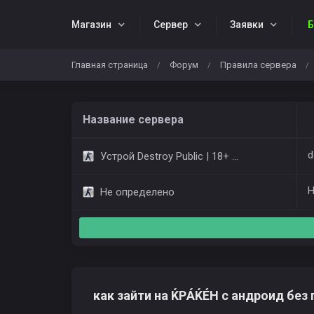
Магазин
Cервер
Заявки
Б
Главная страница
Форум
Правила сервера
/
/
/
Название сервера
d
Устрой Destroy Public | 18+ Only Dust2
Н
Не определено
как зайти на ЌРÁЌÉH с андроид без 