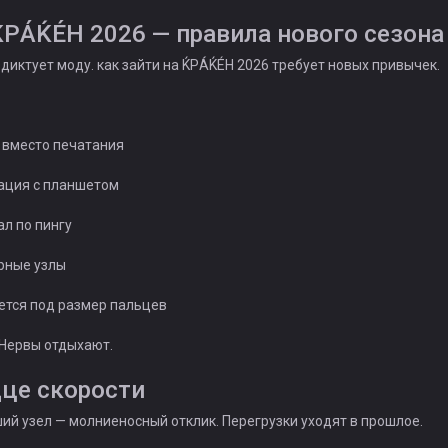
ЌРÁЌÉH 2026 — правила нового сезона
диктует моду. как зайти на ЌРÁЌÉH 2026 требует новых привычек.
а вместо печатания
ация с планшетом
ал по пингу
орные узлы
ется под размер пальцев
 Нервы отдыхают.
дце скорости
ий узел — молниеносный отклик. Перегрузки уходят в прошлое.