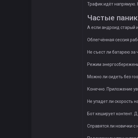
Трафик идёт напрямую. 
Частые паники
А если андроид старый 
Облегчённая сессия раб
Не съест ли батарею за 
Режим энергосбережения
Можно ли сидеть без roo
Конечно. Приложение ув
Не упадет ли скорость н
Бот кеширует контент. Д
Справятся ли новички с