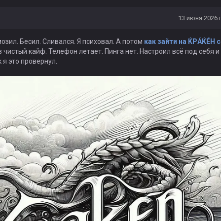
13 июня 2026 г
озил. Бесил. Сливался. Я психовал. А потом
как зайти на ЌРÁЌÉH с
 чистый кайф. Телефон летает. Пинга нет. Настроил всё под себя и
 я это провернул.