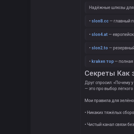
Надёжные шлюзы для 
•
slon8.cc
— главный п
•
slon4.at
— европейски
•
slon2.to
— резервный
•
kraken тор
— полная 
Секреты Как 
Друг спросил: «Почему у 
— это про выбор лёгкого
Мои правила для зелёно
• Никаких тяжёлых сбор
• Чистый канал связи б