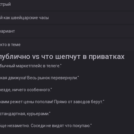
стрый
й как швейцарские часы
вариант
 кто в теме
ублично vs что шепчут в приватках
бычный маркетплейс в телеге."
акая движуха! Весь рынок перевернули."
езде, ничего особенного."
рамм режет цены пополам! Прямо от заводов берут."
стандартная, курьерами."
ще незаметно. Соседи не видят что покупаю."