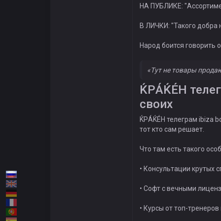
НА ПУБЛИКЕ: "Ассортимен
В ЛИЧКИ: "Такого добра 
Народ боится говорить 
«Тут не товары прода
ЌРÁЌÉH телегр
своих
ЌРÁЌÉH телеграм ibiza b
тот кто сам решает.
Что там есть такого осо
• Консультации крутых с
• Софт с вечными лицен
• Курсы от топ-тренеров