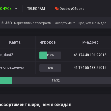
ОНУСЫ
TELEGRAM
DestroyСборка
ЌРÁЌÉH маркетплейс телеграмм — ассортимент шире, чем я ожидал
Карта
Игроков
IP-адрес
e_dust2
46.174.48.191:27015
11/32
е определено
46.174.55.138:27015
0/0
11/32
ассортимент шире, чем я ожидал