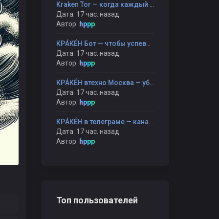
Kraken Tor — когда каждый шаг остаётся только твоим
Дата: 17 час. назад
Автор:
hppp
КРÁКÉН Бот — чтобы успевать больше, уставая меньше
Дата: 17 час. назад
Автор:
hppp
КРÁКÉН втехно Москва — убежище для тех, кто устал быть правильным
Дата: 17 час. назад
Автор:
hppp
КРÁКÉН в телеграме — канал, который не торопит, а ждёт
Дата: 17 час. назад
Автор:
hppp
Топ пользователей