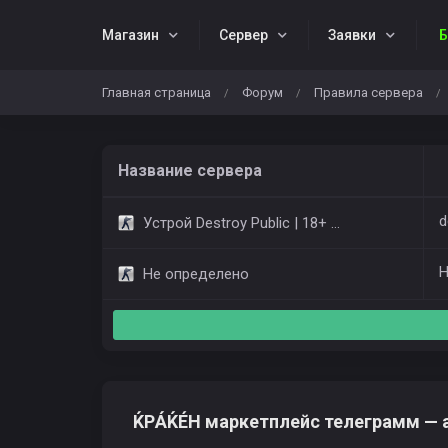
Магазин
Cервер
Заявки
Б
Главная страница
Форум
Правила сервера
/
/
/
Название сервера
d
Устрой Destroy Public | 18+ Only Dust2
Н
Не определено
ЌРÁЌÉH маркетплейс телеграмм — 