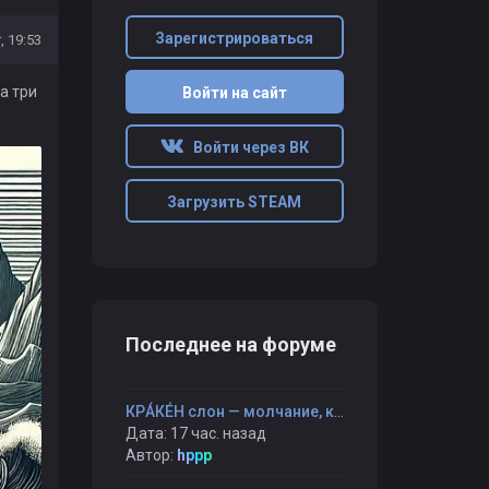
Зарегистрироваться
, 19:53
а три
Войти на сайт
Войти через ВК
Загрузить STEAM
Последнее на форуме
КРÁКÉН слон — молчание, которое не пустое, а полное
Дата: 17 час. назад
Автор:
hppp