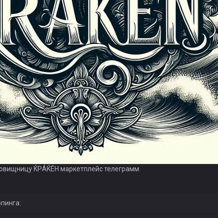
ровищницу ЌРÁЌÉH маркетплейс телеграмм
пинга: