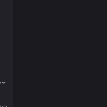
 уму
одной