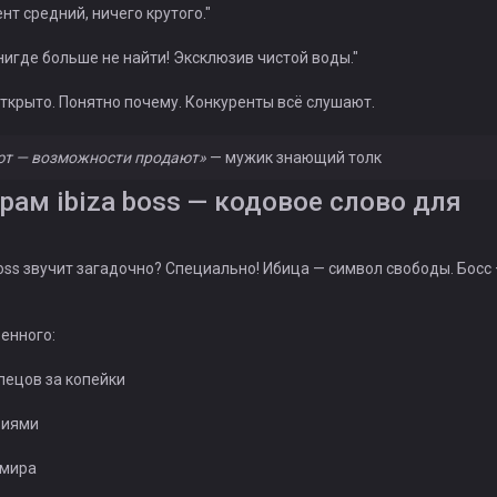
т средний, ничего крутого."
нигде больше не найти! Эксклюзив чистой воды."
открыто. Понятно почему. Конкуренты всё слушают.
ют — возможности продают»
— мужик знающий толк
ам ibiza boss — кодовое слово для
oss звучит загадочно? Специально! Ибица — символ свободы. Босс 
бенного:
пецов за копейки
зиями
 мира