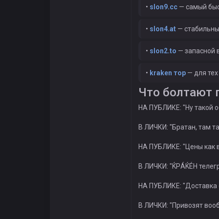
•
slon9.cc
— самый бы
•
slon4.at
— стабильны
•
slon2.to
— запасной 
•
kraken тор
— для тех
Что болтают п
НА ПУБЛИКЕ: "Ну такой о
В ЛИЧКИ: "Братан, там т
НА ПУБЛИКЕ: "Цены как в
В ЛИЧКИ: "ЌРÁЌÉH телег
НА ПУБЛИКЕ: "Доставка 
В ЛИЧКИ: "Привозят вооб