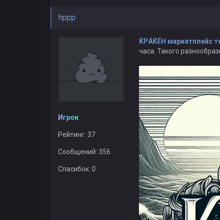
hppp
ЌРÁЌÉH маркетплейс т
часа. Такого разнообраз
Игрок
Рейтинг: 37
Сообщений: 356
Спасибок: 0