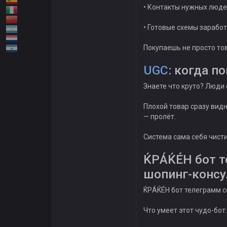
• Контакты нужных люде
• Готовые схемы зарабо
Покупаешь не просто то
UGC
: когда п
Знаете что круто? Люди 
Плохой товар сразу видн
— пролёт.
Система сама себя чисти
ЌРÁЌÉH бот т
шопинг-консу
ЌРÁЌÉH бот телеграмм с
Что умеет этот чудо-бот: