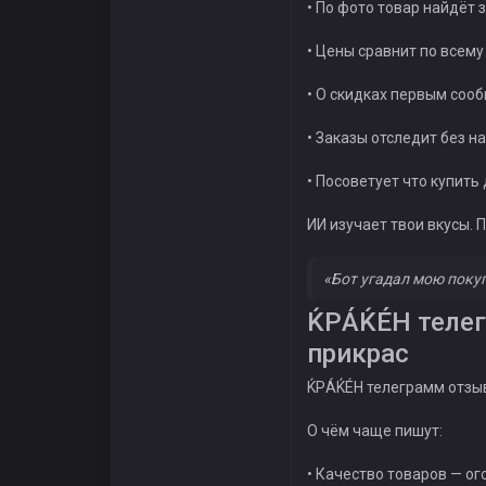
• По фото товар найдёт 
• Цены сравнит по всему
• О скидках первым соо
• Заказы отследит без 
• Посоветует что купить
ИИ изучает твои вкусы. 
«Бот угадал мою покуп
ЌРÁЌÉH телег
прикрас
ЌРÁЌÉH телеграмм отзыв
О чём чаще пишут:
• Качество товаров — ог