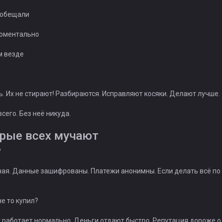
 обещали
моментально
м везде
. Их не стирают! Разбираются. Исправляют косяки. Делают лучше.
сего. Без неё никуда.
рые всех мучают
?
ая. Данные зашифрованы. Платежи анонимны. Если делать всё по
е то купил?
 работает нормально. Деньги отдают быстро. Репутация дороже 