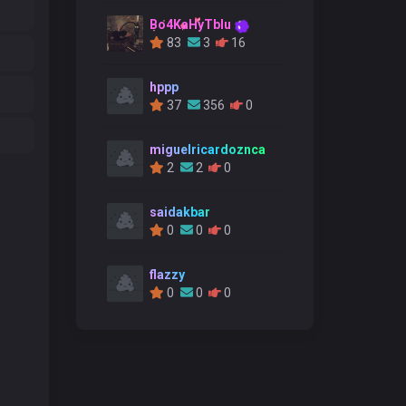
Bo4KaHyTblu
83
3
16
hppp
37
356
0
miguelricardoznca
2
2
0
saidakbar
0
0
0
flazzy
0
0
0