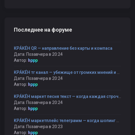
Последнее на форуме
КРÁКÉН QR — направление без карты и компаса
Дата: Позавчера в 20:24
Автор:
hppp
КРÁКÉН тг канал — убежище от громких мнений и быстрых оценок
Дата: Позавчера в 20:24
Автор:
hppp
KРÁKÉH маркет песня текст — когда каждая строчка — как шаг к себе
Дата: Позавчера в 20:24
Автор:
hppp
KРÁKÉH маркетплейс телеграмм — когда шопинг становится прогулкой, а не гонкой
Дата: Позавчера в 20:23
Автор:
hppp