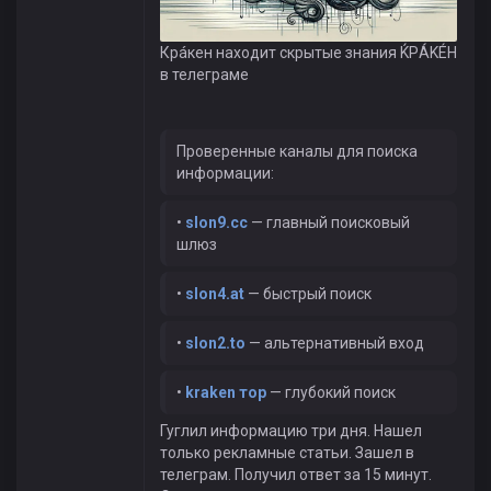
Крáкен находит скрытые знания ЌРÁKÉH
в телеграме
Проверенные каналы для поиска
информации:
•
slon9.cc
— главный поисковый
шлюз
•
slon4.at
— быстрый поиск
•
slon2.to
— альтернативный вход
•
kraken тор
— глубокий поиск
Гуглил информацию три дня. Нашел
только рекламные статьи. Зашел в
телеграм. Получил ответ за 15 минут.