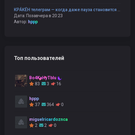
КРÁКÉН телеграм — когда даже пауза становится частью разговора
Дата: Позавчера в 20:23
Автор:
hppp
Топ пользователей
Bo4KaHyTblu
83
3
16
hppp
37
364
0
miguelricardoznca
2
2
0