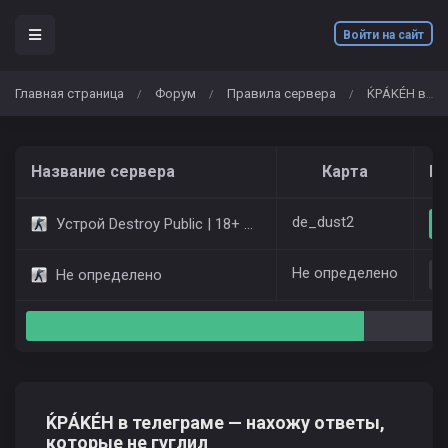
Войти на сайт
Главная страница
Форум
Правила сервера
ЌРÁKÉH в телеграме — нахожу ответы, которые не гуглил
/
/
/
Название сервера
Карта
Иг
de_dust2
Устрой Destroy Public | 18+ Only Dust2
Не определено
Не определено
ЌРÁKÉH в телеграме — нахожу ответы,
которые не гуглил