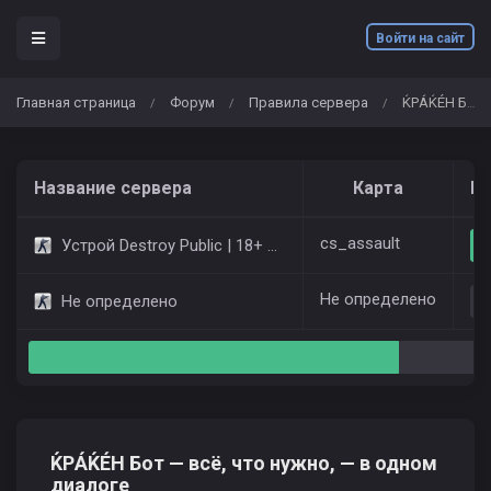
Войти на сайт
Главная страница
Форум
Правила сервера
ЌРÁЌÉH Бот — всё, что нужно, — в одном диалоге
/
/
/
Название сервера
Карта
Иг
cs_assault
Устрой Destroy Public | 18+ Only Dust2
Не определено
Не определено
ЌРÁЌÉH Бот — всё, что нужно, — в одном
диалоге