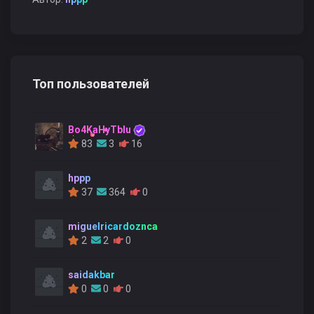
Топ пользователей
Bo4KaHyTblu
83
3
16
hppp
37
364
0
miguelricardoznca
2
2
0
saidakbar
0
0
0