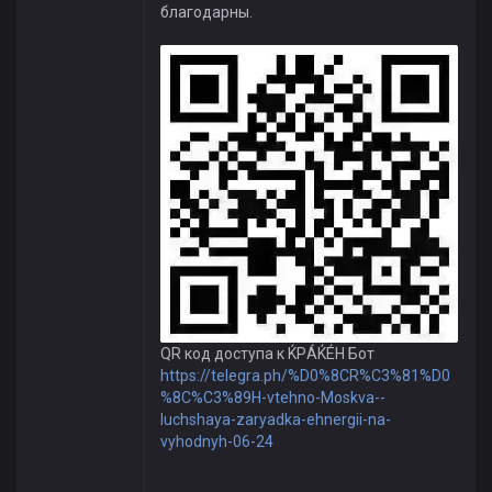
благодарны.
QR код доступа к ЌРÁЌÉH Бот
https://telegra.ph/%D0%8CR%C3%81%D0
%8C%C3%89H-vtehno-Moskva--
luchshaya-zaryadka-ehnergii-na-
vyhodnyh-06-24