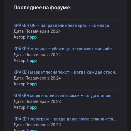
Последнее на форуме
КРÁКÉН QR — направление без карты и компаса
Дата: Позавчера в 20:24
Автор:
hppp
КРÁКÉН тг канал — убежище от громких мнений и быстрых оценок
Дата: Позавчера в 20:24
Автор:
hppp
KРÁKÉH маркет песня текст — когда каждая строчка — как шаг к себе
Дата: Позавчера в 20:24
Автор:
hppp
KРÁKÉH маркетплейс телеграмм — когда шопинг становится прогулкой, а не гонкой
Дата: Позавчера в 20:23
Автор:
hppp
КРÁКÉН телеграм — когда даже пауза становится частью разговора
Дата: Позавчера в 20:23
Автор:
hppp