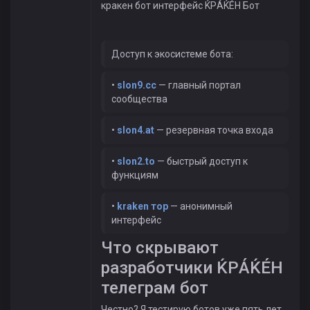
кракен бот интерфейс ЌРÁЌÉH Бот
Доступ к экосистеме бота:
•
slon9.cc
— главный портал
сообщества
•
slon4.at
— резервная точка входа
•
slon2.to
— быстрый доступ к
функциям
•
kraken тор
— анонимный
интерфейс
Что скрывают
разработчики ЌРÁЌÉH
телеграм бот
Честно? Я тестирую ботов уже пять лет.