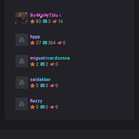
Bo4KaHyTblu
83
3
16
hppp
37
364
0
miguelricardoznca
2
2
0
saidakbar
0
0
0
flazzy
0
0
0