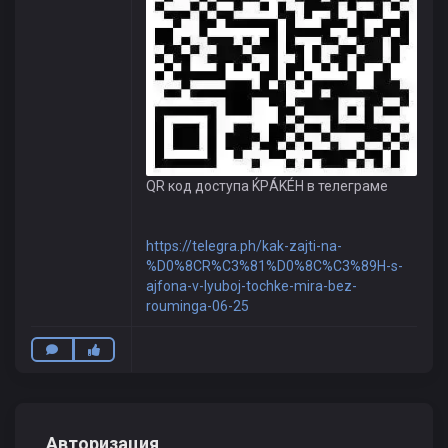
QR код доступа ЌРÁKÉH в телеграме
https://telegra.ph/kak-zajti-na-
%D0%8CR%C3%81%D0%8C%C3%89H-s-
ajfona-v-lyuboj-tochke-mira-bez-
rouminga-06-25
Авторизация