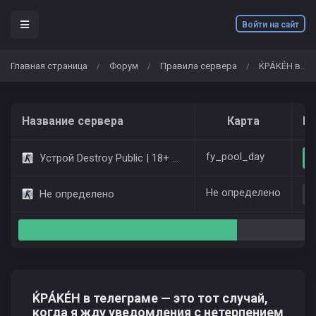
Войти на сайт
Главная страница
Форум
Правила сервера
ЌРÁKÉH в телеграме — это тот случай, когда я жду уведомления с нетерпением
/
/
/
Название сервера
Карта
Иг
fy_pool_day
Устрой Destroy Public | 18+ Only Dust2
Не определено
Не определено
ЌРÁKÉH в телеграме — это тот случай,
когда я жду уведомления с нетерпением