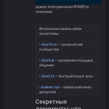
кракен телеграм канал ЌРÁKÉH в
телеграме
Актуальные каналы связи
экосистемы:
•
slon10.cc
— основной хаб
сообщества
•
slon4.at
— резервная площадка
общения
•
slon2.to
— быстрый вход в чаты
•
kraken тор
— приватный канал
дискуссий
Секретные
документы: что