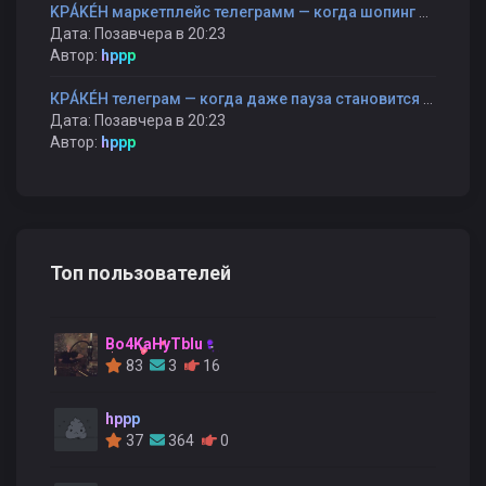
KРÁKÉH маркетплейс телеграмм — когда шопинг становится прогулкой, а не гонкой
Дата: Позавчера в 20:23
Автор:
hppp
КРÁКÉН телеграм — когда даже пауза становится частью разговора
Дата: Позавчера в 20:23
Автор:
hppp
Топ пользователей
Bo4KaHyTblu
83
3
16
hppp
37
364
0