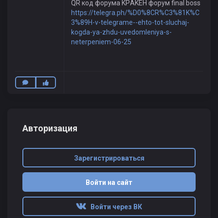
QR код форума ЌРÁЌÉH форум final boss
https://telegra.ph/%D0%8CR%C3%81K%C
3%89H-v-telegrame--ehto-tot-sluchaj-
kogda-ya-zhdu-uvedomleniya-s-
neterpeniem-06-25
Авторизация
Зарегистрироваться
Войти на сайт
Войти через ВК