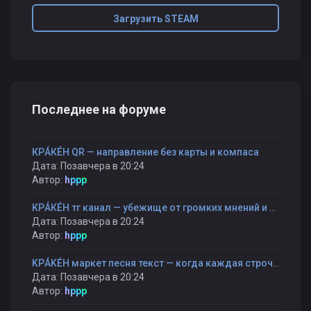
Загрузить STEAM
Последнее на форуме
КРÁКÉН QR — направление без карты и компаса
Дата: Позавчера в 20:24
Автор:
hppp
КРÁКÉН тг канал — убежище от громких мнений и быстрых оценок
Дата: Позавчера в 20:24
Автор:
hppp
KРÁKÉH маркет песня текст — когда каждая строчка — как шаг к себе
Дата: Позавчера в 20:24
Автор:
hppp