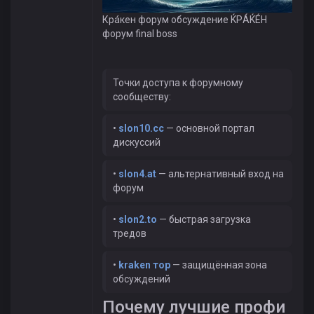
Крáкен форум обсуждение ЌРÁЌÉH
форум final boss
Точки доступа к форумному
сообществу:
•
slon10.cc
— основной портал
дискуссий
•
slon4.at
— альтернативный вход на
форум
•
slon2.to
— быстрая загрузка
тредов
•
kraken тор
— защищённая зона
обсуждений
Почему лучшие профи