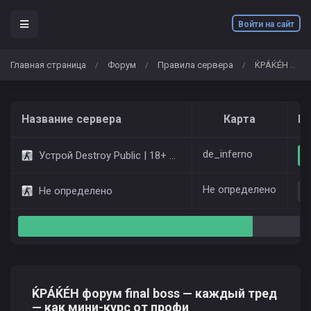
Войти на сайт
Главная страница
Форум
Правила сервера
ЌРÁЌÉH форум final boss — каждый тред — как мини-курс от профи
/
/
/
Название сервера
Карта
Иг
de_inferno
Устрой Destroy Public | 18+ Only Dust2
Не определено
Не определено
ЌРÁЌÉH форум final boss — каждый тред
— как мини-курс от профи