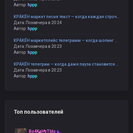
Автор:
hppp
KРÁKÉH маркет песня текст — когда каждая строчка — как шаг к себе
Дата: Позавчера в 20:24
Автор:
hppp
KРÁKÉH маркетплейс телеграмм — когда шопинг становится прогулкой, а не гонкой
Дата: Позавчера в 20:23
Автор:
hppp
КРÁКÉН телеграм — когда даже пауза становится частью разговора
Дата: Позавчера в 20:23
Автор:
hppp
Топ пользователей
Bo4KaHyTblu