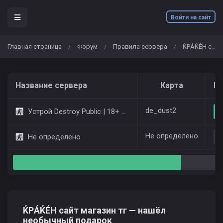
Войти на сайт
Главная страница
Форум
Правила сервера
ЌРÁЌÉH сайт магазин тг — нашёл необычный подарок
/
/
/
Название сервера
Карта
Иг
de_dust2
Устрой Destroy Public | 18+ Only Dust2
Не определено
Не определено
ЌРÁЌÉH сайт магазин тг — нашёл
необычный подарок