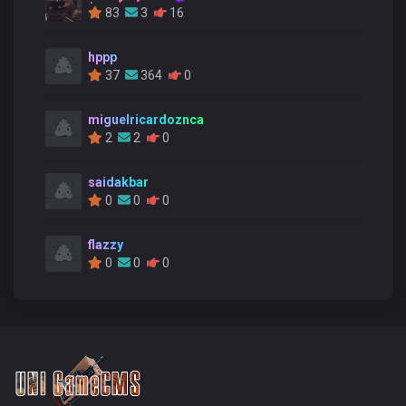
83
3
16
hppp
37
364
0
miguelricardoznca
2
2
0
saidakbar
0
0
0
flazzy
0
0
0