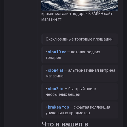
кракен магазин подарок ЌРÁЌÉH сайт
магазин тг
Эксклюзивные торговые площадки:
•
slon10.cc
— каталог редких
товаров
•
slon4.at
— альтернативная витрина
магазина
•
slon2.to
— быстрый поиск
необычных вещей
•
kraken тор
— скрытая коллекция
уникальных предметов
Что я нашёл в