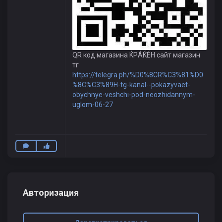
QR код магазина ЌРÁЌÉH сайт магазин
тг
https://telegra.ph/%D0%8CR%C3%81%D0
%8C%C3%89H-tg-kanal--pokazyvaet-
obychnye-veshchi-pod-neozhidannym-
uglom-06-27
Авторизация