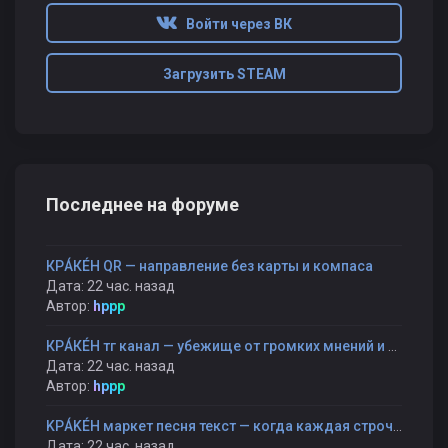
Войти через ВК
Загрузить STEAM
Последнее на форуме
КРÁКÉН QR — направление без карты и компаса
Дата: 22 час. назад
Автор:
hppp
КРÁКÉН тг канал — убежище от громких мнений и быстрых оценок
Дата: 22 час. назад
Автор:
hppp
KРÁKÉH маркет песня текст — когда каждая строчка — как шаг к себе
Дата: 22 час. назад