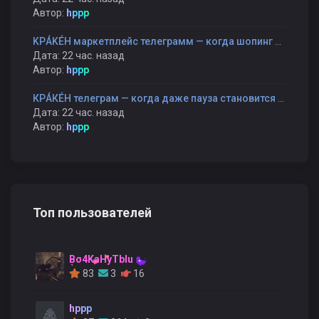
Автор:
hppp
KРÁKÉH маркетплейс телеграмм — когда шопинг становится прогулкой, а не гонкой
Дата: 22 час. назад
Автор:
hppp
КРÁКÉН телеграм — когда даже пауза становится частью разговора
Дата: 22 час. назад
Автор:
hppp
Топ пользователей
Bo4KaHyTblu
83
3
16
hppp