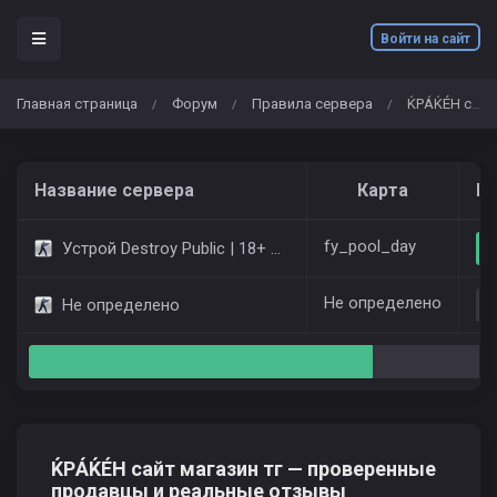
Войти на сайт
Главная страница
Форум
Правила сервера
ЌРÁЌÉH сайт магазин тг — проверенные продавцы и реальные отзывы
/
/
/
Название сервера
Карта
Иг
fy_pool_day
Устрой Destroy Public | 18+ Only Dust2
Не определено
Не определено
ЌРÁЌÉH сайт магазин тг — проверенные
продавцы и реальные отзывы