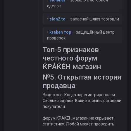
•
slon4.at
— зеркало с историей
сделок
•
slon2.to
— запасной шлюз торговли
•
kraken тор
— защищённый центр
проверок
Топ-5 признаков
честного форум
ЌРÁЌÉH магазин
№5. Открытая история
продавца
Видно всё. Когда зарегистрировался.
Сколько сделок. Какие отзывы оставили
покупатели.
форум ЌРÁЌÉH магазин не скрывает
статистику. Любой может проверить.