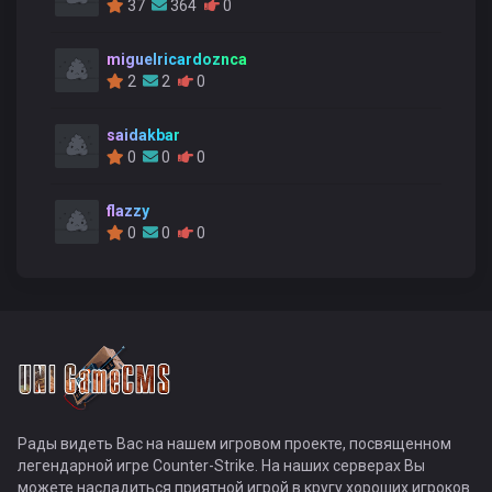
37
364
0
miguelricardoznca
2
2
0
saidakbar
0
0
0
flazzy
0
0
0
Рады видеть Вас на нашем игровом проекте, посвященном
легендарной игре Counter-Strike. На наших серверах Вы
можете насладиться приятной игрой в кругу хороших игроков