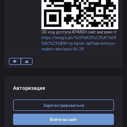
QR-код доступа ЌРÁЌÉH сайт магазин тг
https://telegra.ph/%D0%8CR%C3%81%D0
%8C%C3%89H-tg-kanal--lajfhaki-kotorye-
realno-rabotayut-06-29
Авторизация
Зарегистрироваться
Войти на сайт