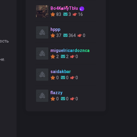
Bo4KaHyTblu
83
3
16
hppp
37
364
0
ность
miguelricardoznca
2
2
0
не.
saidakbar
0
0
0
flazzy
0
0
0