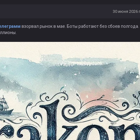
30 июня 2026 г
елеграмм
взорвал рынок в мае. Боты работают без сбоев полгода.
иллионы.