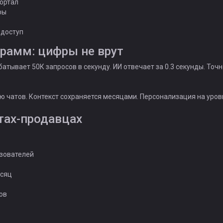
ортал
ры
 доступ
рамм: цифры не врут
тывает 50К запросов в секунду. ИИ отвечает за 0.3 секунды. Точ
ю чатов. Контекст сохраняется месяцами. Персонализация на уров
тах-продавцах
ьзователей
есяц
ов