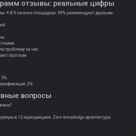
грамм отзывы: реальные цифры
ы: 4.8/5 на всех площадках. 94% рекомендуют друзьям.
ей:
ны
естными
и проблему за час
вают простым
: 3%
верификации: 2%
авные вопросы
ована?
рверы в 12 юрисдикциях. Zero-knowledge архитектура.