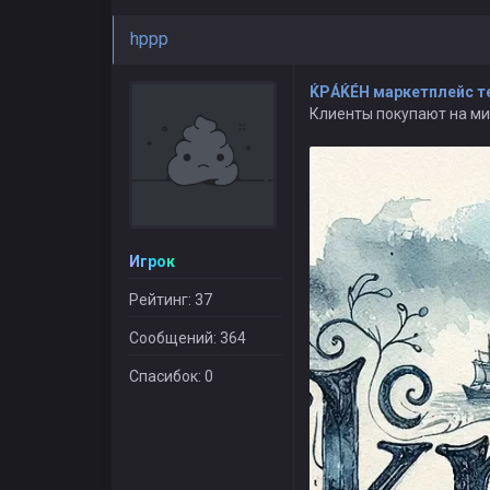
hppp
ЌРÁЌÉH маркетплейс т
Клиенты покупают на м
Игрок
Рейтинг: 37
Сообщений: 364
Спасибок: 0