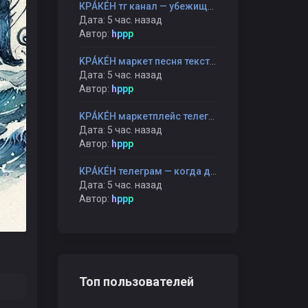
КРÁКÉН тг канал — убежище от громких мнений и быстрых оценок
Дата: 5 час. назад
Автор:
hppp
KРÁKÉH маркет песня текст — когда каждая строчка — как шаг к себе
Дата: 5 час. назад
Автор:
hppp
KРÁKÉH маркетплейс телеграмм — когда шопинг становится прогулкой, а не гонкой
Дата: 5 час. назад
Автор:
hppp
КРÁКÉН телеграм — когда даже пауза становится частью разговора
Дата: 5 час. назад
Автор:
hppp
Топ пользователей