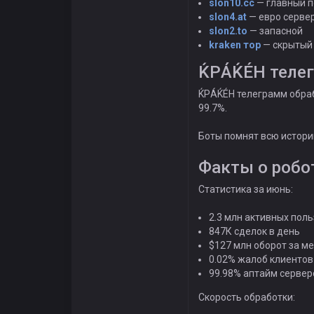
slon10.cc
— главный п
slon4.at
— евро серве
slon2.to
— запасной
kraken тор
— скрытый
ЌРÁЌÉH телег
ЌРÁЌÉH телеграмм обраба
99.7%.
Боты помнят всю истори
Факты о робо
Статистика за июнь:
2.3 млн активных пол
847К сделок в день
$127 млн оборот за м
0.02% жалоб клиентов
99.98% аптайм сервер
Скорость обработки: