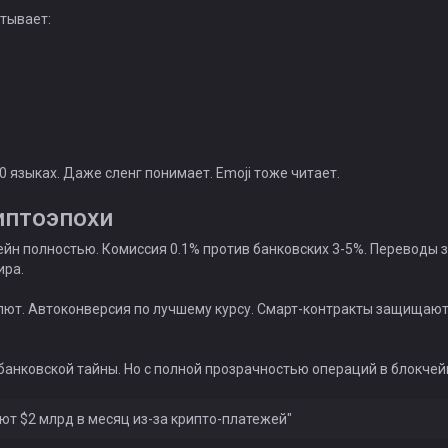
тывает:
 языках. Даже сленг понимает. Emoji тоже читает.
иптоэпохи
ейн полностью. Комиссия 0.1% против банковских 3-5%. Переводы з
ира.
ют. Автоконверсия по лучшему курсу. Смарт-контракты защищаю
банковской тайны. Но с полной прозрачностью операций в блокчей
ют $2 млрд в месяц из-за крипто-платежей"