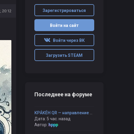
Зарегистрироваться
, 20:12
Войти на сайт
Войти через ВК
Загрузить STEAM
Последнее на форуме
КРÁКÉН QR — направление без карты и компаса
Дата: 5 час. назад
Автор:
hppp