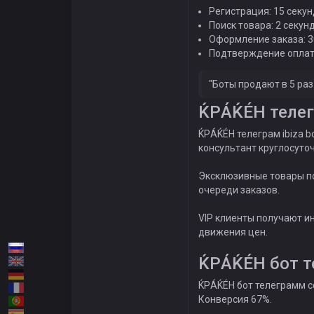
Регистрация: 15 секун
Поиск товара: 2 секун
Оформление заказа: 3
Подтверждение оплат
"Боты продают в 5 ра
ЌРÁЌÉH телегр
ЌРÁЌÉH телеграм ibiza b
консультант круглосуточ
Эксклюзивные товары по
очереди заказов.
VIP клиенты получают и
движения цен.
ЌРÁЌÉH бот т
ЌРÁЌÉH бот телеграмм с
Конверсия 67%.