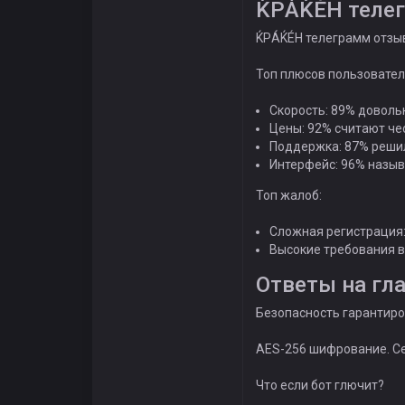
ЌРÁЌÉH теле
ЌРÁЌÉH телеграмм отзыв
Топ плюсов пользовател
Скорость: 89% доволь
Цены: 92% считают ч
Поддержка: 87% решил
Интерфейс: 96% назы
Топ жалоб:
Сложная регистрация
Высокие требования 
Ответы на гл
Безопасность гарантир
AES-256 шифрование. Се
Что если бот глючит?