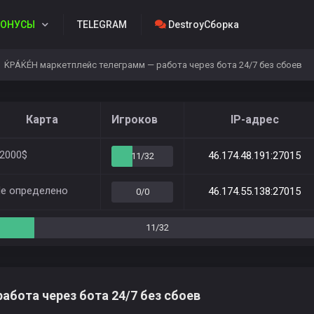
ОНУСЫ
TELEGRAM
DestroyСборка
ЌРÁЌÉH маркетплейс телеграмм — работа через бота 24/7 без сбоев
Карта
Игроков
IP-адрес
2000$
46.174.48.191:27015
11/32
е определено
46.174.55.138:27015
0/0
11/32
бота через бота 24/7 без сбоев