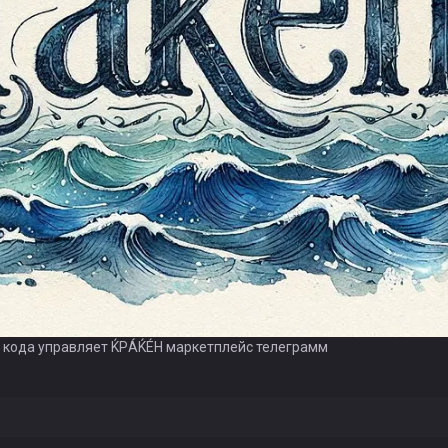
 кода управляет ЌРÁЌÉH маркетплейс телеграмм