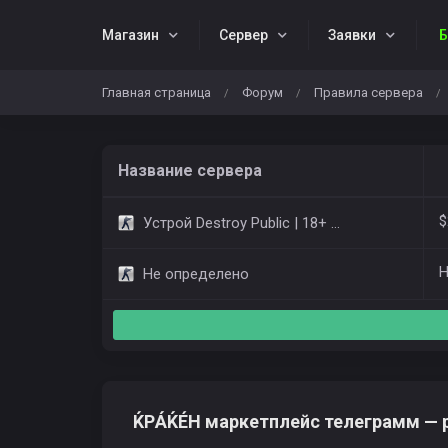
Магазин
Cервер
Заявки
Б
Главная страница
Форум
Правила сервера
/
/
/
Название сервера
$
Устрой Destroy Public | 18+ Only Dust2
Н
Не определено
ЌРÁЌÉH маркетплейс телеграмм — ра