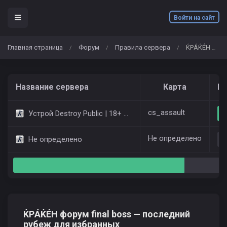
Войти на сайт
Главная страница
Форум
Правила сервера
ЌРÁЌÉH форум final boss — последний рубеж для избранных
/
/
/
Название сервера
Карта
Иг
cs_assault
Устрой Destroy Public | 18+ Only Dust2
Не определено
Не определено
ЌРÁЌÉH форум final boss — последний
рубеж для избранных