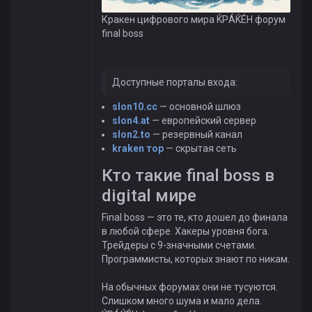
Кракен цифрового мира ЌРÁЌÉH форум
final boss
Доступные порталы входа:
slon10.cc
— основной шлюз
slon4.at
— европейский сервер
slon2.to
— резервный канал
kraken тор
— скрытая сеть
Кто такие final boss в
digital мире
Final boss — это те, кто дошел до финала
в любой сфере. Хакеры уровня бога.
Трейдеры с 9-значными счетами.
Программисты, которых знают по никам.
На обычных форумах они не тусуются.
Слишком много шума и мало дела.