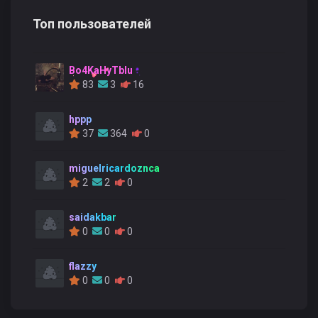
Топ пользователей
Bo4KaHyTblu
83
3
16
hppp
37
364
0
miguelricardoznca
2
2
0
saidakbar
0
0
0
flazzy
0
0
0