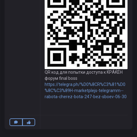
QR код для попытки доступа к ЌРÁЌÉH
форум final boss
https://telegra.ph/%D0%8CR%C3%81%D0
%8C%C3%89H-marketplejs-telegramm--
rabota-cherez-bota-247-bez-sboev-06-30