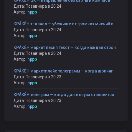
КРÁКÉН QR — направление без карты и компаса
Дата: Позавчера в 20:24
Автор:
hppp
КРÁКÉН тг канал — убежище от громких мнений и быстрых оценок
Дата: Позавчера в 20:24
Автор:
hppp
KРÁKÉH маркет песня текст — когда каждая строчка — как шаг к себе
Дата: Позавчера в 20:24
Автор:
hppp
KРÁKÉH маркетплейс телеграмм — когда шопинг становится прогулкой, а не гонкой
Дата: Позавчера в 20:23
Автор:
hppp
КРÁКÉН телеграм — когда даже пауза становится частью разговора
Дата: Позавчера в 20:23
Автор:
hppp