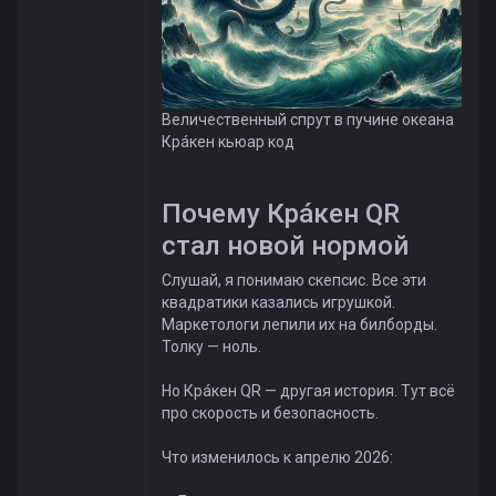
Величественный спрут в пучине океана
Крáкен кьюар код
Почему Крáкен QR
стал новой нормой
Слушай, я понимаю скепсис. Все эти
квадратики казались игрушкой.
Маркетологи лепили их на билборды.
Толку — ноль.
Но Крáкен QR — другая история. Тут всё
про скорость и безопасность.
Что изменилось к апрелю 2026: