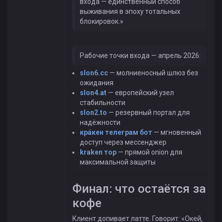
входа — единственный способ
выживания в эпоху тотальных
блокировок.»
Рабочие точки входа — апрель 2026:
slon6.cc
— молниеносный шлюз без
ожидания
slon4.at
— европейский узел
стабильности
slon2.to
— резервный портал для
надёжности
крáкен телеграм бот
— мгновенный
доступ через мессенджер
kraken тор
— прямой onion для
максимальной защиты
Финал: что остаётся за
кофе
Клиент допивает латте. Говорит: «Окей,