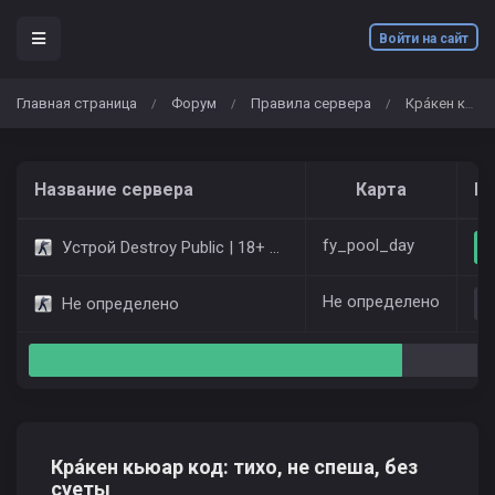
Войти на сайт
Главная страница
Форум
Правила сервера
Крáкен кьюар код: тихо, не спеша, без суеты
/
/
/
Название сервера
Карта
Иг
fy_pool_day
Устрой Destroy Public | 18+ Only Dust2
Не определено
Не определено
Крáкен кьюар код: тихо, не спеша, без
суеты