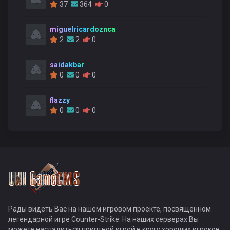
37
364
0
miguelricardoznca
2
2
0
saidakbar
0
0
0
flazzy
0
0
0
Рады видеть Вас на нашем игровом проекте, посвященном
легендарной игре Counter-Strike. На наших серверах Вы
можете насладиться приятной игрой в кругу хороших игроков