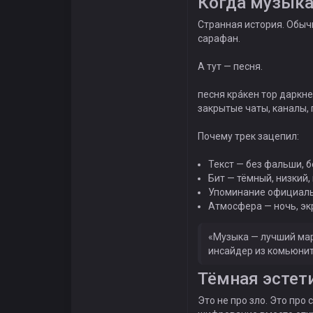
Когда музыка
Странная история. Обыч
сарафан.
А тут — песня.
песня крáкен тор даркне
закрытые чаты, каналы, 
Почему трек зацепил:
Текст — без фальши, 
Бит — тёмный, низкий,
Упоминание официальн
Атмосфера — ночь, эк
«Музыка — лучший мар
инсайдер из комьюнит
Тёмная эстети
Это не про зло. Это про