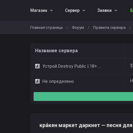
Магазин
Cервер
Заявки
Б
Главная страница
Форум
Правила сервера
/
/
/
Название сервера
$
Устрой Destroy Public | 18+ Only Dust2
Н
Не определено
крáкен маркет даркнет — песня для