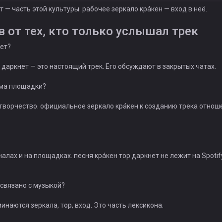
т — часть этой культуры. рабочее зеркало крáкен — вход в неё.
 от тех, кто только услышал трек
ет?
 даркнет — это настоящий трек. Его обсуждают в закрытых чатах.
ма площадки?
 творчество. официальное зеркало крáкен к созданию трека отнош
алах и на площадках. песня крáкен тор даркнет не лежит на Spotif
 связано с музыкой?
инаются зеркала, тор, вход. Это часть лексикона.