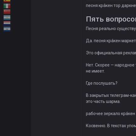
песня крáкен тор даркне
Пять вопросов
Песня реально существу
Да. песня крáкен маркет
Это официальная рекла
Нет. Скорее — народное
не имеет.
Где послушать?
В закрытых телеграм-кан
это часть шарма.
рабочее зеркало крáкен
Косвенно. В текстах упом