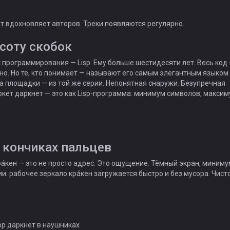
т вдохновляет авторов. Треки появляются регулярно.
соту скобок
 программирования — Lisp. Ему больше шестидесяти лет. Весь код 
но. Но те, кто понимает — называют его самым элегантным языком
ка площадки — из той же серии. Непонятная снаружи. Безупречная
ркет даркнет — это как Lisp-программа: минимум символов, макси
 кончиках пальцев
áкен — это не просто адрес. Это ощущение. Тёмный экран, миниму
и. рабочее зеркало крáкен загружается быстро и без мусора. Чист
ор даркнет в наушниках