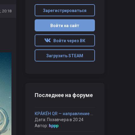
Зарегистрироваться
, 20:18
Войти на сайт
Войти через ВК
Загрузить STEAM
Последнее на форуме
КРÁКÉН QR — направление без карты и компаса
Дата: Позавчера в 20:24
Автор:
hppp