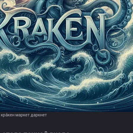
я крáкен маркет даркнет