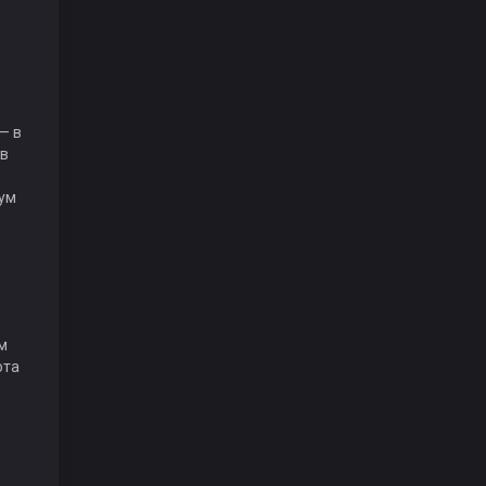
— в
 в
мум
м
ота