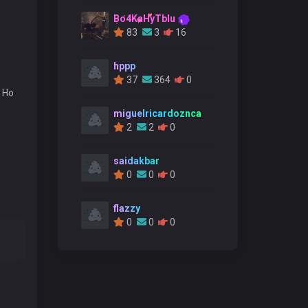
Bo4KaHyTblu
83
3
16
hppp
37
364
0
 Но
miguelricardoznca
2
2
0
saidakbar
0
0
0
flazzy
0
0
0