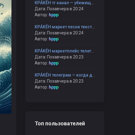
КРÁКÉН тг канал — убежище от громких мнений и быстрых оценок
Дата: Позавчера в 20:24
Автор:
hppp
KРÁKÉH маркет песня текст — когда каждая строчка — как шаг к себе
Дата: Позавчера в 20:24
Автор:
hppp
KРÁKÉH маркетплейс телеграмм — когда шопинг становится прогулкой, а не гонкой
Дата: Позавчера в 20:23
Автор:
hppp
КРÁКÉН телеграм — когда даже пауза становится частью разговора
Дата: Позавчера в 20:23
Автор:
hppp
Топ пользователей