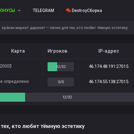
ОНУСЫ
TELEGRAM
DestroyСборка
крáкен маркет даркнет — песня для тех, кто любит тёмную эстетику
Карта
Игроков
IP-адрес
2000$
46.174.48.191:27015
12/32
е определено
46.174.55.138:27015
0/0
12/32
 тех, кто любит тёмную эстетику