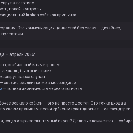
 спрут в логотипе
ть, покой, контроль
официальный kraken сайт как привычка
екорация. Это коммуникация ценностей без слов» — дизайнер,
т-проектами
да — апрель 2026:
юз, стабильный как метроном
 зеркало, быстрый отклик
маршрут на все случаи
— свежие ссылки прямо в мессенджер
р
— полная анонимность через onion-сеть
бочее зеркало крáкен — это не просто доступ. Это точка входа в
 по своим правилам. песня крáкен маркет даркнет — её саундтрек.
ебя, когда открываешь тёмный экран? Делись в комментах — собир