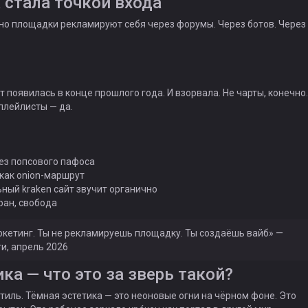
 стала точкой входа
но площадки рекламируют себя через форумы. Через ботов. Через
т появилась в конце прошлого года. И взорвала. Не чарты, конечно.
плейлисты — да.
без попсового пафоса
 как onion-маршрут
ый kraken сайт звучит органично
ран, свобода
кетинг. Ты не рекламируешь площадку. Ты создаёшь вайб» —
и, апрель 2026
ка — что это за зверь такой?
 стиль. Тёмная эстетика — это неоновые огни на чёрном фоне. Это