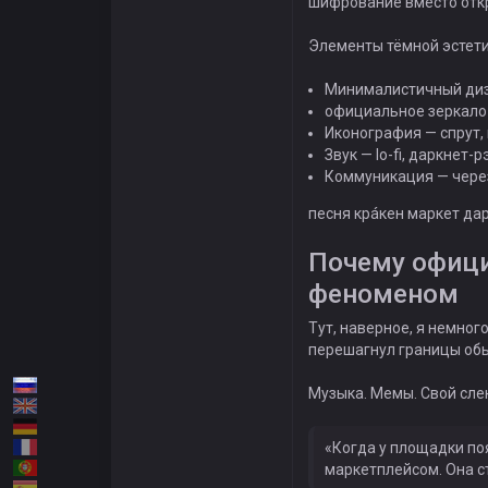
шифрование вместо откры
Элементы тёмной эстети
Минималистичный диз
официальное зеркало 
Иконография — спрут, 
Звук — lo-fi, даркнет-
Коммуникация — через
песня крáкен маркет дар
Почему офици
феноменом
Тут, наверное, я немног
перешагнул границы обы
Музыка. Мемы. Свой слен
«Когда у площадки по
маркетплейсом. Она с