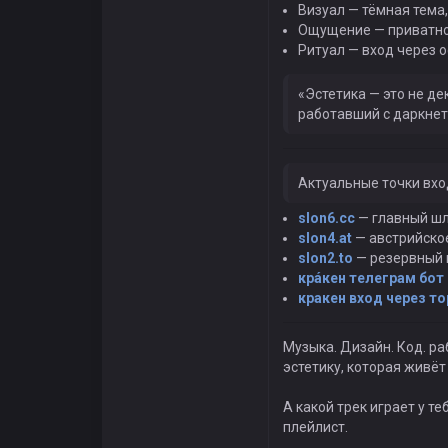
Визуал — тёмная тема,
Ощущение — приватнос
Ритуал — вход через 
«Эстетика — это не д
работавший с даркне
Актуальные точки вхо
slon6.cc
— главный шл
slon4.at
— австрийское
slon2.to
— резервный 
крáкен телеграм бот
кракен вход через то
Музыка. Дизайн. Код. ра
эстетику, которая живёт
А какой трек играет у т
плейлист.