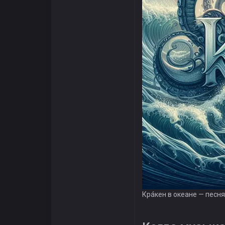
Крáкен в океане — песн