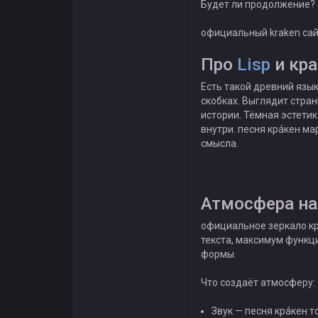
Будет ли продолжение?
официальный kraken сай
Про
Lisp
и кра
Есть такой древний язык
скобках. Выглядит стран
истории. Тёмная эстети
внутри. песня крáкен ма
смысла.
Атмосфера на
официальное зеркало кр
текста, максимум функци
формы.
Что создаёт атмосферу:
Звук — песня крáкен т