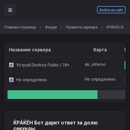
Войти на сайт
Главная страница
Форум
Правила сервера
ЌРÁЌÉH Бот дарит ответ за долю секунды
/
/
/
Название сервера
Карта
Иг
de_inferno
Устрой Destroy Public | 18+ Only Dust2
Не определено
Не определено
ЌРÁЌÉH Бот дарит ответ за долю
секунды