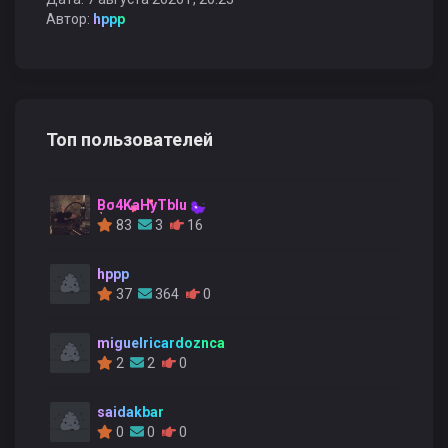
Автор:
hppp
Топ пользователей
Bo4KaHyTblu
83
3
16
hppp
37
364
0
miguelricardoznca
2
2
0
saidakbar
0
0
0