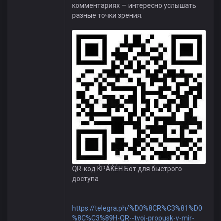
комментариях — интересно услышать
разные точки зрения.
QR-код ЌРÁЌÉH Бот для быстрого
доступа
https://telegra.ph/%D0%8CR%C3%81%D0
%8C%C3%89H-QR--tvoj-propusk-v-mir-