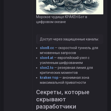
Морское чудище ЌРÁЌÉH Бот в
цифровом океане
Доступ через защищенные каналы:
slon8.cc
— скоростной туннель для
мгновенных запросов
slon4.at
— европейский узел с
усиленным шифрованием
slon2.to
— резервная линия для
критических моментов
kraken тор
— анонимная зона
максимальной приватности
Секреты, которые
скрывают
разработчики