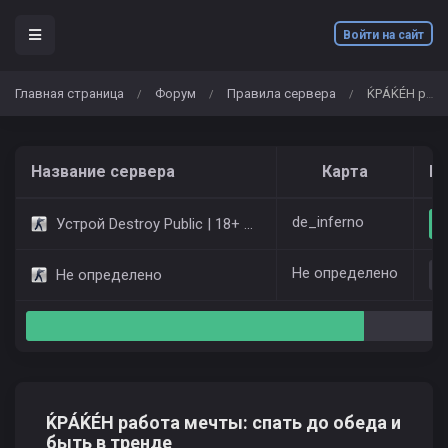
Войти на сайт
Главная страница
Форум
Правила сервера
ЌРÁЌÉH работа мечты: спать до обеда и быть в тренде
/
/
/
Название сервера
Карта
Иг
de_inferno
Устрой Destroy Public | 18+ Only Dust2
Не определено
Не определено
ЌРÁЌÉH работа мечты: спать до обеда и
быть в тренде