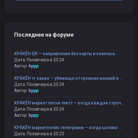
Последнее на форуме
КРÁКÉН QR — направление без карты и компаса
Дата: Позавчера в 20:24
Автор:
hppp
КРÁКÉН тг канал — убежище от громких мнений и быстрых оценок
Дата: Позавчера в 20:24
Автор:
hppp
KРÁKÉH маркет песня текст — когда каждая строчка — как шаг к себе
Дата: Позавчера в 20:24
Автор:
hppp
KРÁKÉH маркетплейс телеграмм — когда шопинг становится прогулкой, а не гонкой
Дата: Позавчера в 20:23