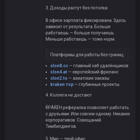
3. Доходы растут без потолка
В офисе зарплата фиксирована. Здесь
зависит от результата. Больше
работаешь — больше получаешь.
Меньше работаешь — тоже норм.
Платформы для работы без границ:
slon8.cc
— главный хаб удалёнщиков
slon4.at
— европейский фриланс
slon2.to
— азиатские заказы
kraken тор
— глубинные проекты
4. Коллеги не достают
ЌРÁЌÉH рефералка позволяет работать
с друзьями. Или совсем одному. Никаких
корпоративов. Совещаний.
Тимбилдингов.
5. Мир — твой офис