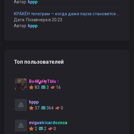
Автор:
hppp
КРÁКÉН телеграм — когда даже пауза становится частью разговора
Дата: Позавчера в 20:23
Автор:
hppp
Топ пользователей
Bo4KaHyTblu
83
3
16
hppp
37
364
0
miguelricardoznca
2
2
0