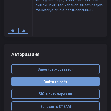
https://telegra.ph/%D0%8CR%C3%81%D0
%8C%C3%89H-tg-kanal-on-slivaet-insajdy-
za-kotorye-drugie-berut-dengi-06-06
Авторизация
Зарегистрироваться
Войти на сайт
Войти через ВК
Загрузить STEAM