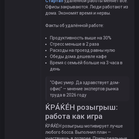
Стартап
удалённой работы меняет всё.
Офисы закрываются. Люди работают из
дома. Экономят время и нервы.
Факты об удалённой работе:
Продуктивность выше на 30%
Стресс меньше в 2 раза
Расходы на проезд равны нулю
Обеды дома дешевле кафе
Время с семьёй больше на 3 часа в
день
"Офис умер. Да здравствует дом-
офис" — мнение экспертов рынка
труда в 2026 году
ЌРÁЌÉH розыгрыш:
работа как игра
ЌРÁЌÉH розыгрыш мотивирует лучше
любого босса. Выполнил план —
участвуешь в лотерее. Призы реальные.