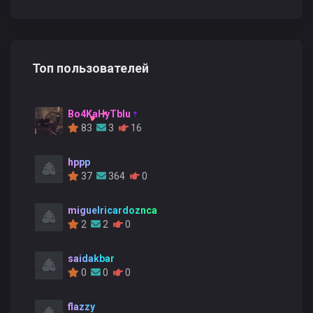
Топ пользователей
Bo4KaHyTblu
83
3
16
hppp
37
364
0
miguelricardoznca
2
2
0
saidakbar
0
0
0
flazzy