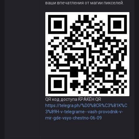
ваши впечатления от магии пикселей.
QR код доступа ЌРÁЌÉH QR
https://telegra.ph/%D0%8CR%C3%81K%C
3%89H-v-telegrame--vash-provodnik-v-
mir-gde-vsyo-chestno-06-09