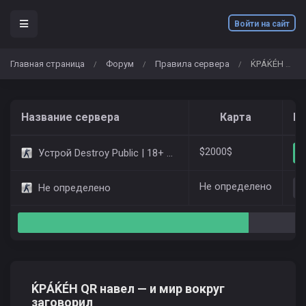
Войти на сайт
Главная страница
Форум
Правила сервера
ЌРÁЌÉH QR навел — и мир вокруг заговорил
/
/
/
Название сервера
Карта
Иг
$2000$
Устрой Destroy Public | 18+ Only Dust2
Не определено
Не определено
ЌРÁЌÉH QR навел — и мир вокруг
заговорил