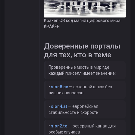
Крaken QR код магия цифрового мира
ЌРÁЌÉH
Доверенные порталы
для тех, кто в теме
Проверенные мосты в мир где
каждый пикселл имеет значение:
•
slon8.cc
— основной шлюз без
лишних вопросов
•
slon4.at
— европейская
стабильность и скорость
•
slon2.to
— резервный канал для
особых случаев