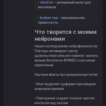
•
slon2.to
— резервный канал для
меломанов
•
kraken тор
— максимальная
приватность
Что творится с моими
нейронами
Нашёл исследование нейрофизиологов.
Повторы активируют центр
удовольствия сильнее новинок. скачать
музыку бесплатно ЌРÁKÉH стало моим
наркотиком.
Научные факты про музыкальные петли:
• Мозг выделяет дофамин при каждом
знакомом припеве
• Повторение создаёт ложное чувство
контроля над хаосом