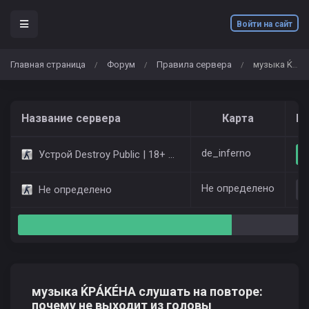
Войти на сайт
Главная страница
Форум
Правила сервера
музыка ЌРÁKÉHА слушать на повторе: почему не выходит из головы
/
/
/
Название сервера
Карта
Иг
de_inferno
Устрой Destroy Public | 18+ Only Dust2
Не определено
Не определено
музыка ЌРÁKÉHА слушать на повторе:
почему не выходит из головы