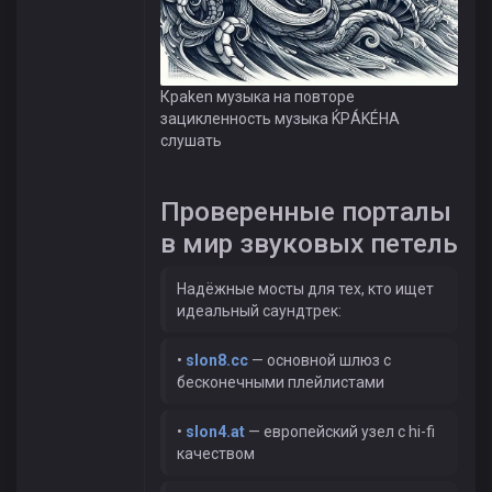
Крaken музыка на повторе
зацикленность музыка ЌРÁKÉHА
слушать
Проверенные порталы
в мир звуковых петель
Надёжные мосты для тех, кто ищет
идеальный саундтрек:
•
slon8.cc
— основной шлюз с
бесконечными плейлистами
•
slon4.at
— европейский узел с hi-fi
качеством