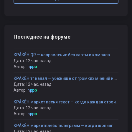
Последнее на форуме
КРÁКÉН QR — направление без карты и компаса
Дата: 12 час. назад
Автор:
hppp
КРÁКÉН тг канал — убежище от громких мнений и быстрых оценок
Дата: 12 час. назад
Автор:
hppp
KРÁKÉH маркет песня текст — когда каждая строчка — как шаг к себе
Дата: 12 час. назад
Автор:
hppp
KРÁKÉH маркетплейс телеграмм — когда шопинг становится прогулкой, а не гонкой
Дата: 12 час. назад