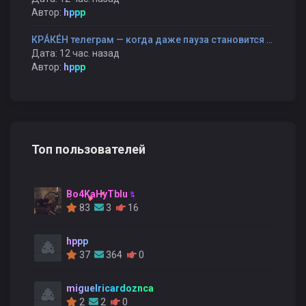
Автор:
hppp
КРÁКÉН телеграм — когда даже пауза становится частью разговора
Дата: 12 час. назад
Автор:
hppp
Топ пользователей
Bo4KaHyTblu
83
3
16
hppp
37
364
0
miguelricardoznca
2
2
0