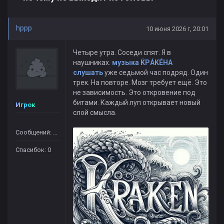
hppp
10 июня 2026 г, 20:01
Четыре утра. Соседи спят. Я в
наушниках.
музыка ЌРÁKÉHА
слушать
уже седьмой час подряд. Один
трек. На повторе. Мозг требует ещё. Это
не зависимость. Это откровение под
битами. Каждый луп открывает новый
Игрок
слой смысла.
Сообщений: 364
Спасибок: 0