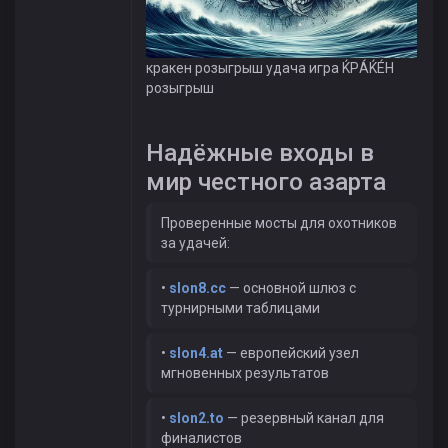
кракен розыгрыш удача игра ЌРÁЌÉH
розыгрыш
Надёжные входы в
мир честного азарта
Проверенные мосты для охотников
за удачей:
•
slon8.cc
— основной шлюз с
турнирными таблицами
•
slon4.at
— европейский узел
мгновенных результатов
•
slon2.to
— резервный канал для
финалистов