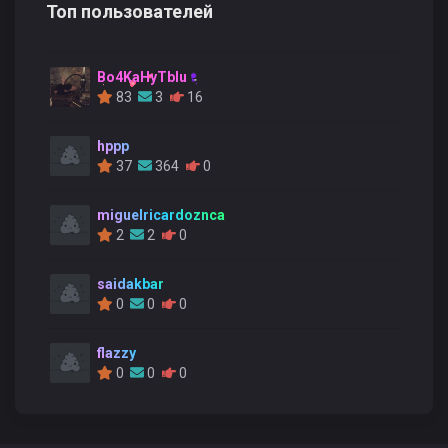
Топ пользователей
Bo4KaHyTblu
83
3
16
hppp
37
364
0
miguelricardoznca
2
2
0
saidakbar
0
0
0
flazzy
0
0
0