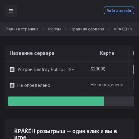
Войти на сайт
Главная страница
Форум
Правила сервера
ЌРÁЌÉH розыгрыш — один клик и вы в игре
/
/
/
Название сервера
Карта
Иг
$2000$
Устрой Destroy Public | 18+ Only Dust2
Не определено
Не определено
ЌРÁЌÉH розыгрыш — один клик и вы в
игре