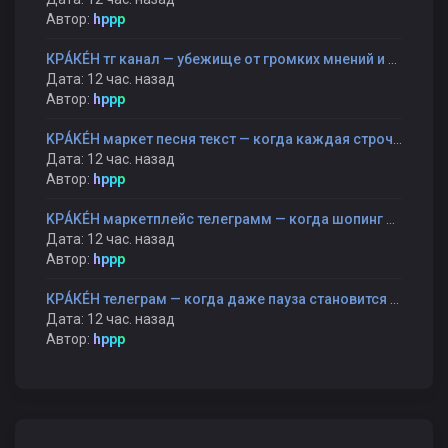
Автор:
hppp
КРÁКÉН тг канал — убежище от громких мнений и быстрых оценок
Дата: 12 час. назад
Автор:
hppp
KРÁKÉH маркет песня текст — когда каждая строчка — как шаг к себе
Дата: 12 час. назад
Автор:
hppp
KРÁKÉH маркетплейс телеграмм — когда шопинг становится прогулкой, а не гонкой
Дата: 12 час. назад
Автор:
hppp
КРÁКÉН телеграм — когда даже пауза становится частью разговора
Дата: 12 час. назад
Автор:
hppp