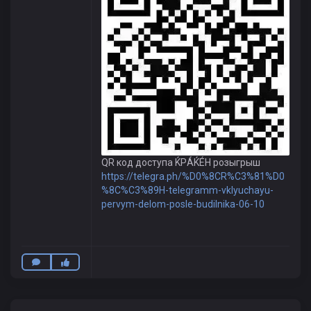
QR код доступа ЌРÁЌÉH розыгрыш
https://telegra.ph/%D0%8CR%C3%81%D0
%8C%C3%89H-telegramm-vklyuchayu-
pervym-delom-posle-budilnika-06-10