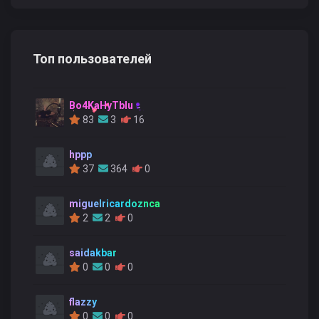
Топ пользователей
Bo4KaHyTblu
83
3
16
hppp
37
364
0
miguelricardoznca
2
2
0
saidakbar
0
0
0
flazzy
0
0
0