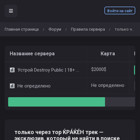
Войти на сайт
Главная страница
Форум
Правила сервера
только через тор ЌРÁЌÉH трек — эксклюзив, который не найти в поиске
/
/
/
Название сервера
Карта
Иг
$2000$
Устрой Destroy Public | 18+ Only Dust2
Не определено
Не определено
только через тор ЌРÁЌÉH трек —
эксклюзив, который не найти в поиске