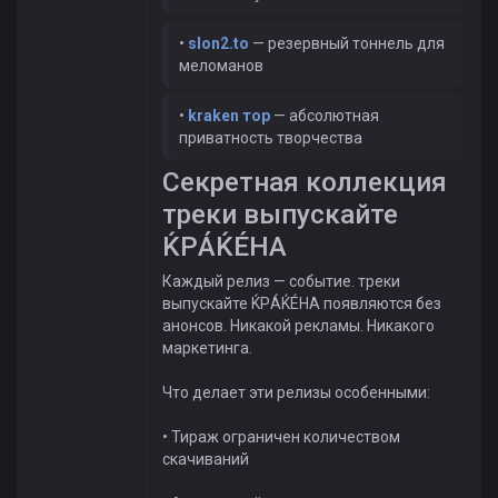
•
slon2.to
— резервный тоннель для
меломанов
•
kraken тор
— абсолютная
приватность творчества
Секретная коллекция
треки выпускайте
ЌРÁЌÉHА
Каждый релиз — событие. треки
выпускайте ЌРÁЌÉHА появляются без
анонсов. Никакой рекламы. Никакого
маркетинга.
Что делает эти релизы особенными:
• Тираж ограничен количеством
скачиваний