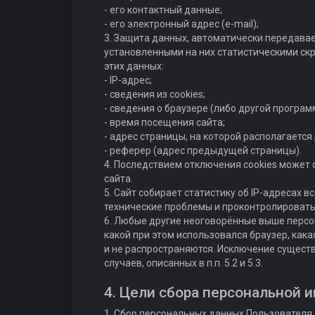
- его контактный данные;
- его электронный адрес (e-mail);
3. Защита данных, автоматически передава
установленными на них статистическими ск
этих данных:
- IP-адрес;
- сведения из cookies;
- сведения о браузере (либо другой програм
- время посещения сайта;
- адрес страницы, на которой располагается
- реферер (адрес предыдущей страницы).
4. Последствием отключения cookies может
сайта.
5. Cайт собирает статистику об IP-адресах 
технические проблемы и проконтролировать
6. Любые другие неоговорённые выше персон
какой при этом использовался браузер, как
и не распространяются. Исключение сущес
случаев, описанных в п.п. 5.2 и 5.3.
4. Цели сбора персональной 
1. Сбор персональных данных Пользователя 