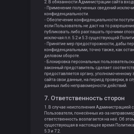
2. В обязанности Администрации сайта вход
- Применение полученных сведений исключи
конфиденциальности.
- Обеспечение конфиденциальности поступи
если Пользователь не даст на то разрешени
публиковать либо разглашать прочими спо
исключая п.п. 5.2 и 5.3 существующей Поли
- Принятие мер предосторожности, дабы пе
конфиденциальными, точно также, как ост
деловом обороте.
- Блокировка персональных пользовательски
законный представитель сделает соответств
предоставляется органу, уполномоченному
сайта свои данные, на период проверки, в
данных либо неправомерности действий.
7. Ответственность сторон
1. В случае неисполнения Администрацией с
Пользователя, понесённых из-за неправоме
ответственность возлагается на неё. Об это
существующая в настоящее время Политика к
5.3 и 7.2.