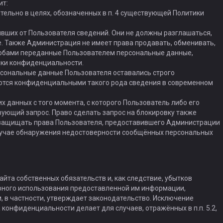
ит:
тельно в целях, обозначенных в п. 4 существующей Политики
вших от Пользователя сведений. Они не должны разглашаться,
е. Также Администрация не имеет права продавать, обменивать,
собами переданные Пользователем персональные данные,
тики конфиденциальности.
рсональные данные Пользователя оставались строго
аются конфиденциальными такого рода сведения в современном
х данных с того момента, с которого Пользователь либо его
ующий запрос. Право сделать запрос на блокировку также
 защищать права Пользователя, предоставившего Администрации
 случае обнаружения недостоверности сообщённых персональных
айта собственных обязательств и, как следствие, убытков
рного использования предоставленной им информации,
м, в частности, утверждает законодательство. Исключение
онфиденциальности делает для случаев, отражённых в п.п. 5.2,