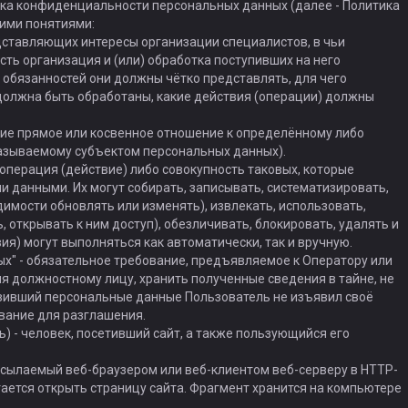
ка конфиденциальности персональных данных (далее - Политика
ими понятиями:
дставляющих интересы организации специалистов, в чьи
сть организация и (или) обработка поступивших на него
 обязанностей они должны чётко представлять, для чего
должна быть обработаны, какие действия (операции) должны
щие прямое или косвенное отношение к определённому либо
азываемому субъектом персональных данных).
 операция (действие) либо совокупность таковых, которые
 данными. Их могут собирать, записывать, систематизировать,
димости обновлять или изменять), извлекать, использовать,
 открывать к ним доступ), обезличивать, блокировать, удалять и
я) могут выполняться как автоматически, так и вручную.
х" - обязательное требование, предъявляемое к Оператору или
 должностному лицу, хранить полученные сведения в тайне, не
авивший персональные данные Пользователь не изъявил своё
ование для разглашения.
ль) - человек, посетивший сайт, а также пользующийся его
ересылаемый веб-браузером или веб-клиентом веб-серверу в HTTP-
тается открыть страницу сайта. Фрагмент хранится на компьютере