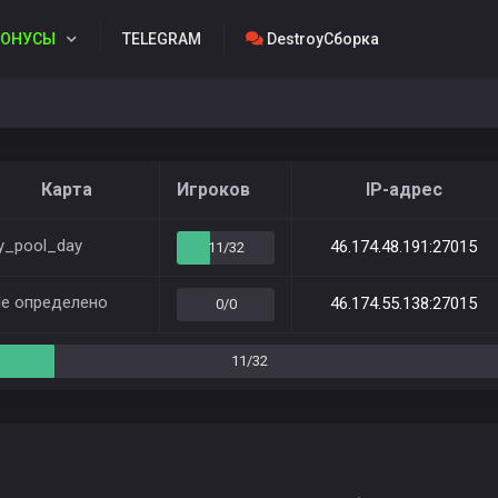
ОНУСЫ
TELEGRAM
DestroyСборка
Карта
Игроков
IP-адрес
y_pool_day
46.174.48.191:27015
11/32
е определено
46.174.55.138:27015
0/0
11/32