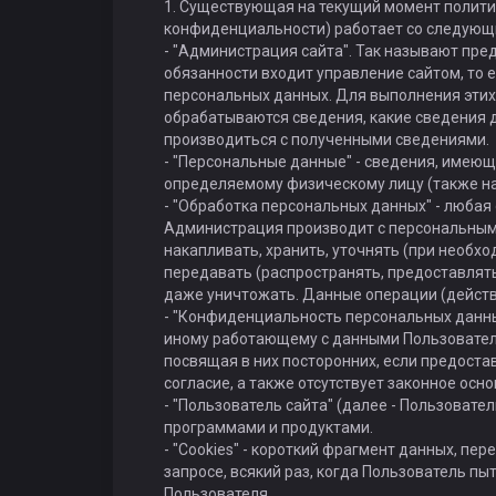
1. Существующая на текущий момент полити
конфиденциальности) работает со следующ
- "Администрация сайта". Так называют пре
обязанности входит управление сайтом, то е
персональных данных. Для выполнения этих
обрабатываются сведения, какие сведения 
производиться с полученными сведениями.
- "Персональные данные" - сведения, имею
определяемому физическому лицу (также н
- "Обработка персональных данных" - любая
Администрация производит с персональными
накапливать, хранить, уточнять (при необхо
передавать (распространять, предоставлять,
даже уничтожать. Данные операции (действи
- "Конфиденциальность персональных данны
иному работающему с данными Пользователя
посвящая в них посторонних, если предост
согласие, а также отсутствует законное осн
- "Пользователь сайта" (далее - Пользовате
программами и продуктами.
- "Cookies" - короткий фрагмент данных, п
запросе, всякий раз, когда Пользователь пы
Пользователя.