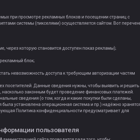
емых при просмотре рекламных блоков и посещении страниц с
риптами системы (пикселями) осуществляется сайтом. Вот перечен
ме, через которую становится доступен показ рекламы);
 рекламный блок;
 стать невозможность доступа к требующим авторизации частям
всех посетителей. Данные сведения нужны, чтобы выявить и решить
, насколько законным будет проведение финансовых платежей.
альные сведения (о том, когда и какие покупки были сделаны,
ая была установлена операционная система и пр.) надёжно хранятс
твующая Политика конфиденциальности предусматривает для
информации пользователя
Администрацией сайта проводится ради того, чтобы: